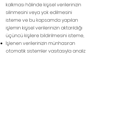
kalkması hâlinde kişisel verilerinizin
silinmesini veya yok edilmesini
isteme ve bu kapsamda yapılan
işlemin kişisel verilerinizin aktarıldığı
üçüncü kişilere bildirilmesini isteme,
İşlenen verilerinizin münhasıran
otomatik sistemler vasıtasıyla analiz
edilmesi suretiyle aleyhinize olan bir
sonucun ortaya çıkmasına itiraz
etme,
Kişisel verilerinizin kanuna aykırı
olarak işlenmesi sebebiyle zarara
uğramanız hâlinde zararın
giderilmesini talep etme
İlgili kişi olarak, haklarınıza ilişkin
taleplerinizi İnternet Sitesi’nin iletişim