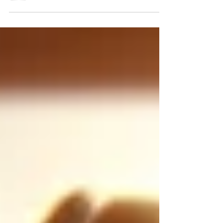
araştırmaya göre 2023 yılında outbound
ekiplerinin sadece %17’si hedeflerini
tutturabilmişler....