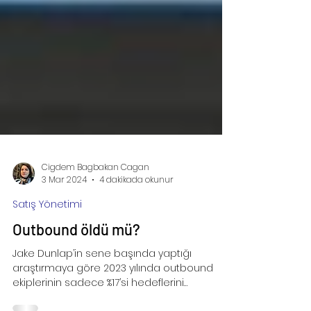
Cigdem Bagbakan Cagan
3 Mar 2024
4 dakikada okunur
Satış Yönetimi
Outbound öldü mü?
Jake Dunlap’in sene başında yaptığı